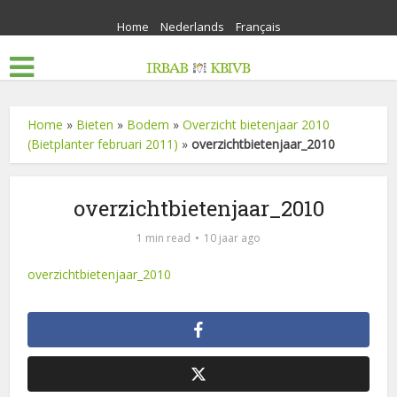
Home
Nederlands
Français
Home
»
Bieten
»
Bodem
»
Overzicht bietenjaar 2010
(Bietplanter februari 2011)
»
overzichtbietenjaar_2010
overzichtbietenjaar_2010
1 min read
10 jaar ago
overzichtbietenjaar_2010