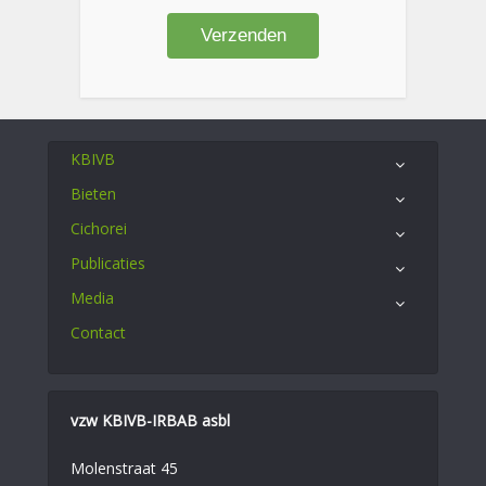
KBIVB
Bieten
Cichorei
Publicaties
Media
Contact
vzw KBIVB-IRBAB asbl
Molenstraat 45