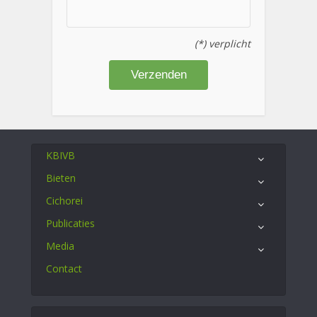
(*) verplicht
KBIVB
Bieten
Cichorei
Publicaties
Media
Contact