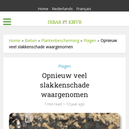
Home
Nederlands
Français
Home
»
Bieten
»
Plantenbescherming
»
Plagen
»
Opnieuw
veel slakkenschade waargenomen
Plagen
Opnieuw veel
slakkenschade
waargenomen
1 min read
10 jaar ago