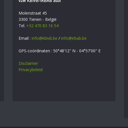
vzw KBIVB-IRBAB asbl
Molenstraat 45
3300 Tienen - België
Tel.
+32 470 83 16 54
Email :
info@kbivb.be
/
info@irbab.be
GPS-coördinaten : 50°48'12" N - 04°57'00" E
Disclaimer
Privacybeleid