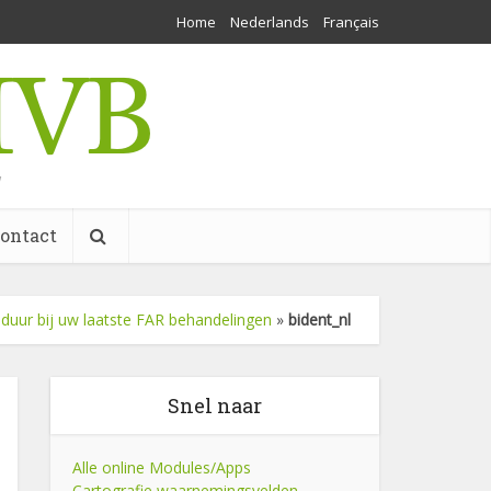
Home
Nederlands
Français
w
ontact
sduur bij uw laatste FAR behandelingen
»
bident_nl
Snel naar
Alle online Modules/Apps
Cartografie waarnemingsvelden