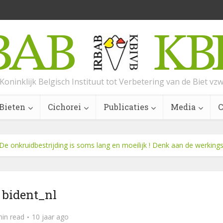
Koninklijk Belgisch Instituut tot Verbetering van de Biet vz
Bieten
Cichorei
Publicaties
Media
C
De onkruidbestrijding is soms lang en moeilijk ! Denk aan de werking
bident_nl
min read
10 jaar ago