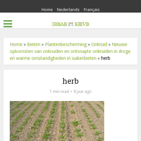
Home
Nederlands
Français
Home
»
Bieten
»
Plantenbescherming
»
Onkruid
»
Nieuwe
opkomsten van onkruiden en ontsnapte onkruiden in droge
en warme omstandigheden in suikerbieten
»
herb
herb
1 min read
9 jaar ago