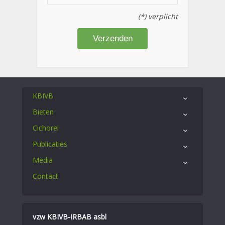
(*) verplicht
KBIVB
Bieten
Cichorei
Publicaties
Media
Contact
vzw KBIVB-IRBAB asbl