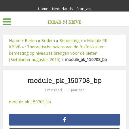
Home
Nederlands
Français
Home
»
Bieten
»
Bodem
»
Bemesting
»
« Module PK
KBIVB » : Theoretische balans van de fosfor-kalium
bemesting op niveau te brengen voor de bieten
(Bietplanter augustus 2015)
»
module_pk_150708_bp
module_pk_150708_bp
1 min read
11 jaar ago
module_pk_150708_bp