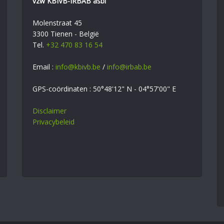
vzw KBIVB-IRBAB asbl
Molenstraat 45
3300 Tienen - België
Tel.
+32 470 83 16 54
Email :
info@kbivb.be
/
info@irbab.be
GPS-coördinaten : 50°48'12" N - 04°57'00" E
Disclaimer
Privacybeleid