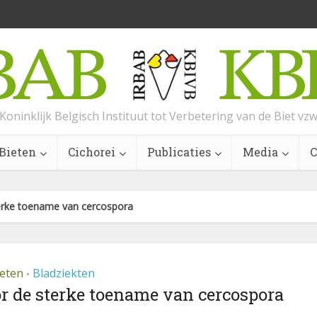
Koninklijk Belgisch Instituut tot Verbetering van de Biet vz
Bieten
Cichorei
Publicaties
Media
C
terke toename van cercospora
ieten
Bladziekten
•
or de sterke toename van cercospora