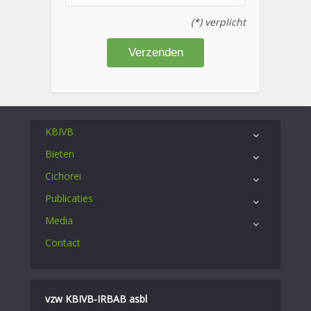
(*) verplicht
KBIVB
Bieten
Cichorei
Publicaties
Media
Contact
vzw KBIVB-IRBAB asbl