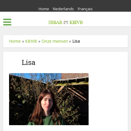
Home
Nederlands
Français
Home
»
KBIVB
»
Onze mensen
»
Lisa
Lisa