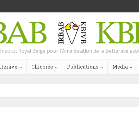
Institut Royal Belge pour l'Amélioration de la Betterave asb
tterave
Chicorée
Publications
Média