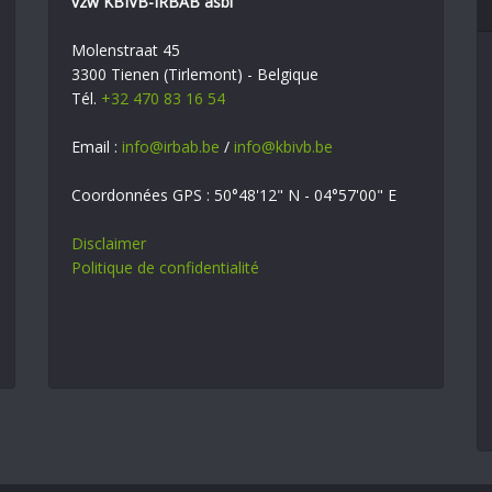
vzw KBIVB-IRBAB asbl
Molenstraat 45
3300 Tienen (Tirlemont) - Belgique
Tél.
+32 470 83 16 54
Email :
info@irbab.be
/
info@kbivb.be
Coordonnées GPS : 50°48'12" N - 04°57'00" E
Disclaimer
Politique de confidentialité