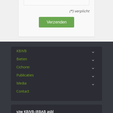
(*) verplicht
KBIVB
Bieten
Cichorei
Publicaties
Media
Contact
vzw KBIVB-IRBAB asbl