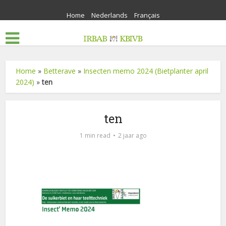
Home
Nederlands
Français
Home
»
Betterave
»
Insecten memo 2024 (Bietplanter april
2024)
»
ten
ten
1 min read
2 jaar ago