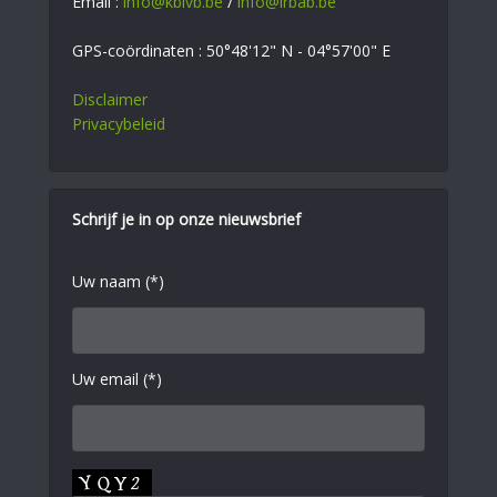
Email :
info@kbivb.be
/
info@irbab.be
GPS-coördinaten : 50°48'12" N - 04°57'00" E
Disclaimer
Privacybeleid
Schrijf je in op onze nieuwsbrief
Uw naam (*)
Uw email (*)