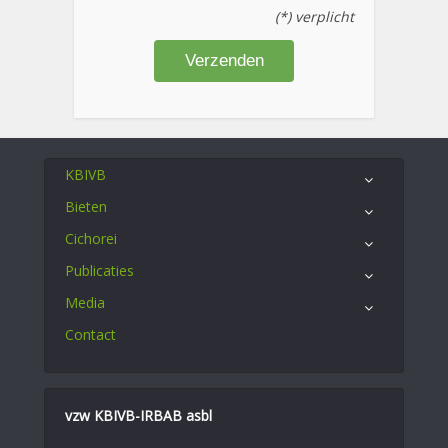
(*) verplicht
KBIVB
Bieten
Cichorei
Publicaties
Media
Contact
vzw KBIVB-IRBAB asbl