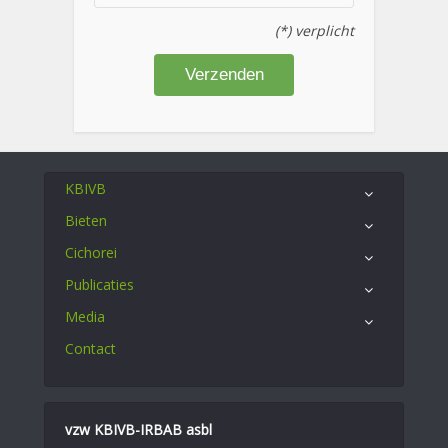
(*) verplicht
KBIVB
Bieten
Cichorei
Publicaties
Media
Contact
vzw KBIVB-IRBAB asbl