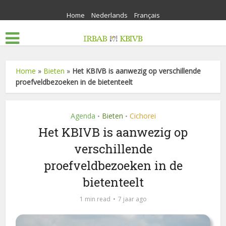
Home
Nederlands
Français
Home
»
Bieten
»
Het KBIVB is aanwezig op verschillende
proefveldbezoeken in de bietenteelt
Agenda
Bieten
Cichorei
•
•
Het KBIVB is aanwezig op
verschillende
proefveldbezoeken in de
bietenteelt
1 min read
7 jaar ago