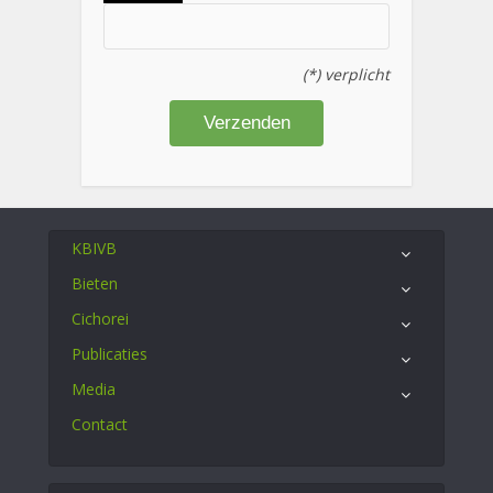
(*) verplicht
KBIVB
Bieten
Cichorei
Publicaties
Media
Contact