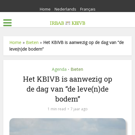
Home
Nederlands
Français
Home
»
Bieten
»
Het KBIVB is aanwezig op de dag van “de
leve(n)de bodem”
Agenda
Bieten
•
Het KBIVB is aanwezig op
de dag van “de leve(n)de
bodem”
1 min read
7 jaar ago