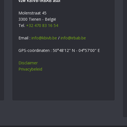
vzw KBIVB-IRBAB asbl
Molenstraat 45
3300 Tienen - België
Tel.
+32 470 83 16 54
Email :
info@kbivb.be
/
info@irbab.be
GPS-coördinaten : 50°48'12" N - 04°57'00" E
Disclaimer
Privacybeleid