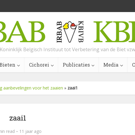
Koninklijk Belgisch Instituut tot Verbetering van de Biet vz
Bieten
Cichorei
Publicaties
Media
C
g aanbevelingen voor het zaaien
»
zaai1
zaai1
min read
11 jaar ago