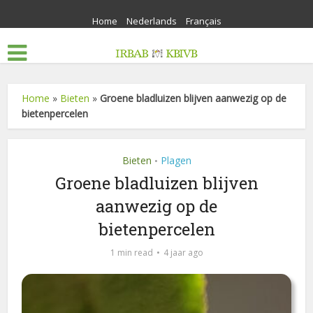
Home
Nederlands
Français
Home
»
Bieten
»
Groene bladluizen blijven aanwezig op de
bietenpercelen
Bieten
Plagen
•
Groene bladluizen blijven
aanwezig op de
bietenpercelen
1 min read
4 jaar ago