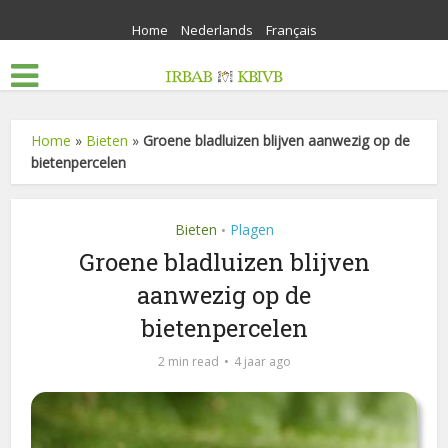
Home
Nederlands
Français
Home
»
Bieten
»
Groene bladluizen blijven aanwezig op de
bietenpercelen
Bieten
Plagen
•
Groene bladluizen blijven
aanwezig op de
bietenpercelen
2 min read
4 jaar ago