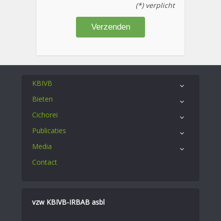
(*) verplicht
KBIVB
Bieten
Cichorei
Publicaties
Media
Contact
vzw KBIVB-IRBAB asbl