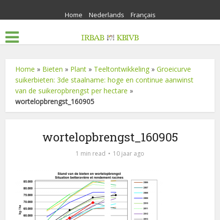
Home
Nederlands
Français
Home
»
Bieten
»
Plant
»
Teeltontwikkeling
»
Groeicurve
suikerbieten: 3de staalname: hoge en continue aanwinst
van de suikeropbrengst per hectare
»
wortelopbrengst_160905
wortelopbrengst_160905
1 min read
10 jaar ago