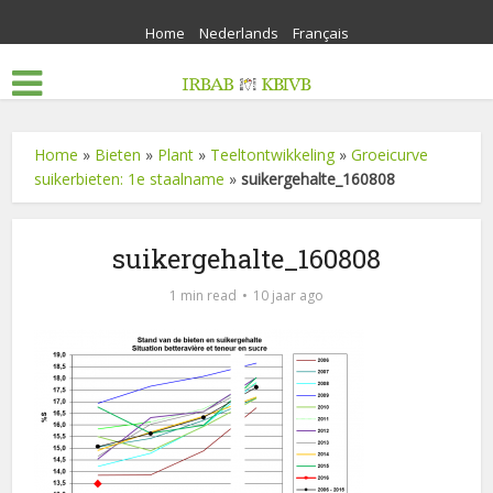
Home
Nederlands
Français
Home
»
Bieten
»
Plant
»
Teeltontwikkeling
»
Groeicurve
suikerbieten: 1e staalname
»
suikergehalte_160808
suikergehalte_160808
1 min read
10 jaar ago