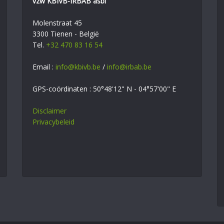
vzw KBIVB-IRBAB asbl
Molenstraat 45
3300 Tienen - België
Tel.
+32 470 83 16 54
Email :
info@kbivb.be
/
info@irbab.be
GPS-coördinaten : 50°48'12" N - 04°57'00" E
Disclaimer
Privacybeleid