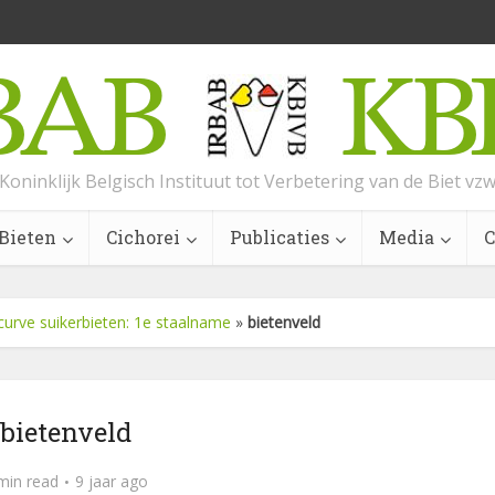
Koninklijk Belgisch Instituut tot Verbetering van de Biet vz
Bieten
Cichorei
Publicaties
Media
C
curve suikerbieten: 1e staalname
»
bietenveld
bietenveld
min read
9 jaar ago