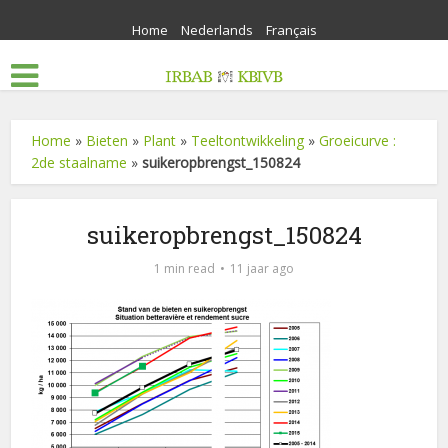
Home
Nederlands
Français
Home
»
Bieten
»
Plant
»
Teeltontwikkeling
»
Groeicurve :
2de staalname
»
suikeropbrengst_150824
suikeropbrengst_150824
1 min read
11 jaar ago