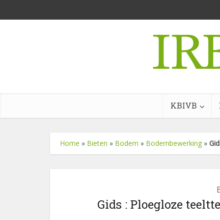
KBIVB
Home
»
Bieten
»
Bodem
»
Bodembewerking
»
Gid
Gids : Ploegloze teelt