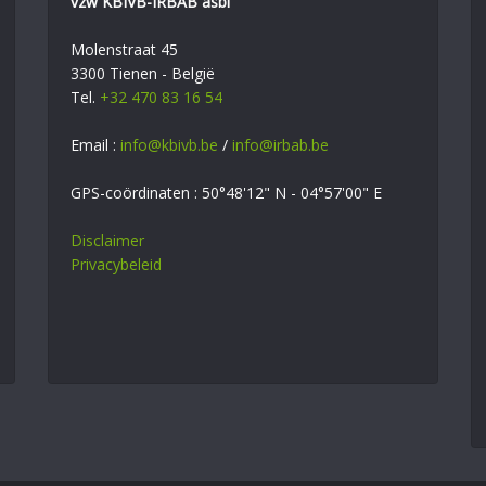
vzw KBIVB-IRBAB asbl
Molenstraat 45
3300 Tienen - België
Tel.
+32 470 83 16 54
Email :
info@kbivb.be
/
info@irbab.be
GPS-coördinaten : 50°48'12" N - 04°57'00" E
Disclaimer
Privacybeleid