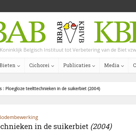
Koninklijk Belgisch Instituut tot Verbetering van de Biet vz
Bieten
Cichorei
Publicaties
Media
C
s : Ploegloze teelttechnieken in de suikerbiet (2004)
Bodembewerking
technieken in de suikerbiet
(2004)