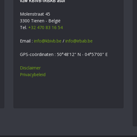
vzw KBIVB-IRBAB asbl
Molenstraat 45
3300 Tienen - België
Tel.
+32 470 83 16 54
Email :
info@kbivb.be
/
info@irbab.be
GPS-coördinaten : 50°48'12" N - 04°57'00" E
Disclaimer
Privacybeleid