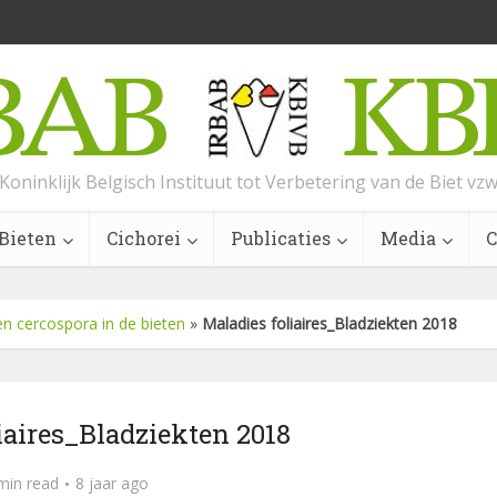
Koninklijk Belgisch Instituut tot Verbetering van de Biet vz
Bieten
Cichorei
Publicaties
Media
C
n cercospora in de bieten
»
Maladies foliaires_Bladziekten 2018
iaires_Bladziekten 2018
min read
8 jaar ago