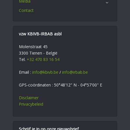
Media
Contact
vzw KBIVB-IRBAB asbl
Molenstraat 45
3300 Tienen - België
Tel.
+32 470 83 16 54
Email :
info@kbivb.be
/
info@irbab.be
GPS-coördinaten : 50°48'12" N - 04°57'00" E
Disclaimer
Privacybeleid
Schrijf je in op onze nieuwsbrief