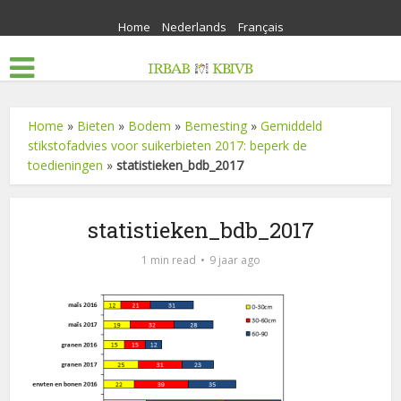
Home
Nederlands
Français
Home
»
Bieten
»
Bodem
»
Bemesting
»
Gemiddeld
stikstofadvies voor suikerbieten 2017: beperk de
toedieningen
»
statistieken_bdb_2017
statistieken_bdb_2017
1 min read
9 jaar ago