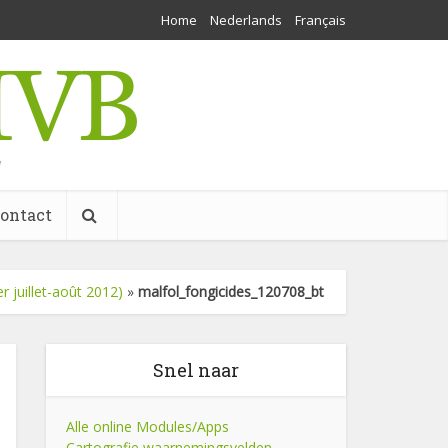
Home
Nederlands
Français
w
ontact
r juillet-août 2012)
»
malfol_fongicides_120708_bt
Snel naar
Alle online Modules/Apps
Cartografie waarnemingsvelden