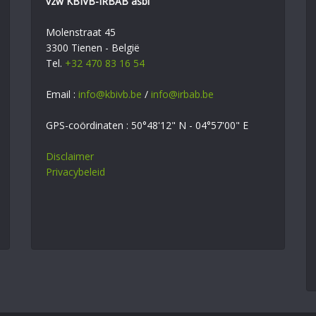
vzw KBIVB-IRBAB asbl
Molenstraat 45
3300 Tienen - België
Tel.
+32 470 83 16 54
Email :
info@kbivb.be
/
info@irbab.be
GPS-coördinaten : 50°48'12" N - 04°57'00" E
Disclaimer
Privacybeleid