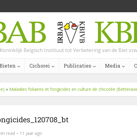
Koninklijk Belgisch Instituut tot Verbetering van de Biet vz
Bieten
Cichorei
Publicaties
Media
C
ée)
»
Maladies foliaires et fongicides en culture de chicorée (Betteravie
ongicides_120708_bt
min read
11 jaar ago