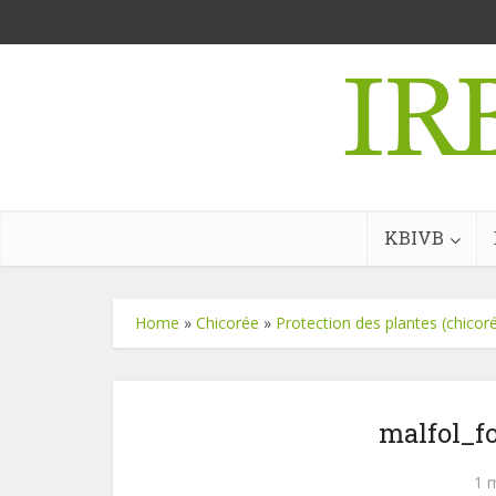
KBIVB
Home
»
Chicorée
»
Protection des plantes (chicor
malfol_f
1 