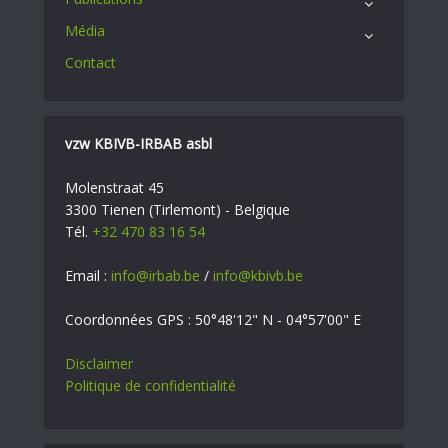
Média
Contact
vzw KBIVB-IRBAB asbl
Molenstraat 45
3300 Tienen (Tirlemont) - Belgique
Tél.
+32 470 83 16 54
Email :
info@irbab.be
/
info@kbivb.be
Coordonnées GPS : 50°48'12" N - 04°57'00" E
Disclaimer
Politique de confidentialité