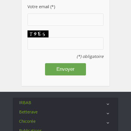
Votre email (*)
(*) obligatoire
IRBAB
Betterave
Chicorée
Publications