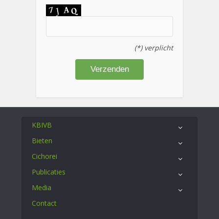
(*) verplicht
KBIVB
Bieten
Cichorei
Publicaties
Media
Contact