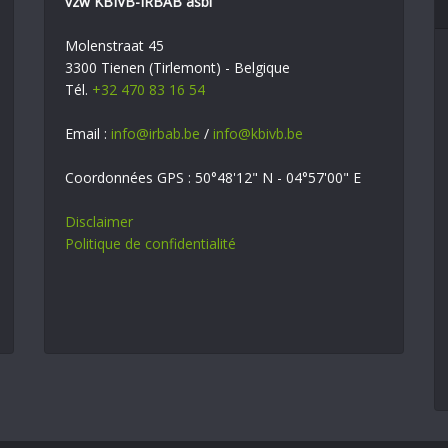
vzw KBIVB-IRBAB asbl
Molenstraat 45
3300 Tienen (Tirlemont) - Belgique
Tél.
+32 470 83 16 54
Email :
info@irbab.be
/
info@kbivb.be
Coordonnées GPS : 50°48'12" N - 04°57'00" E
Disclaimer
Politique de confidentialité