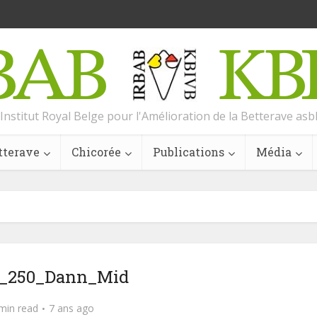
Institut Royal Belge pour l'Amélioration de la Betterave asb
tterave
Chicorée
Publications
Média
6_250_Dann_Mid
min read
7 ans ago