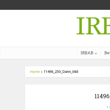
IRBAB
Be
Home
»
11496_250_Dann_Mid
1149
1 