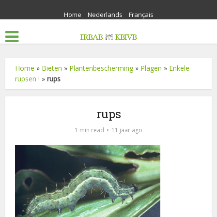
Home
Nederlands
Français
Home
»
Bieten
»
Plantenbescherming
»
Plagen
»
Enkele
rupsen !
»
rups
rups
1 min read
11 jaar ago