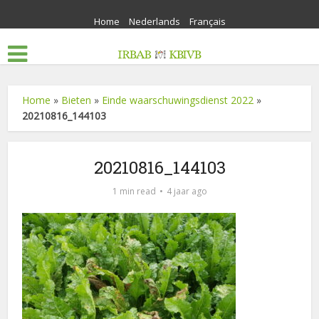
Home
Nederlands
Français
Home
»
Bieten
»
Einde waarschuwingsdienst 2022
»
20210816_144103
20210816_144103
1 min read
4 jaar ago