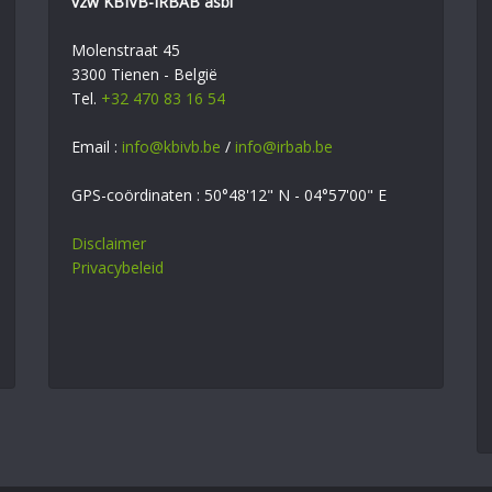
vzw KBIVB-IRBAB asbl
Molenstraat 45
3300 Tienen - België
Tel.
+32 470 83 16 54
Email :
info@kbivb.be
/
info@irbab.be
GPS-coördinaten : 50°48'12" N - 04°57'00" E
Disclaimer
Privacybeleid