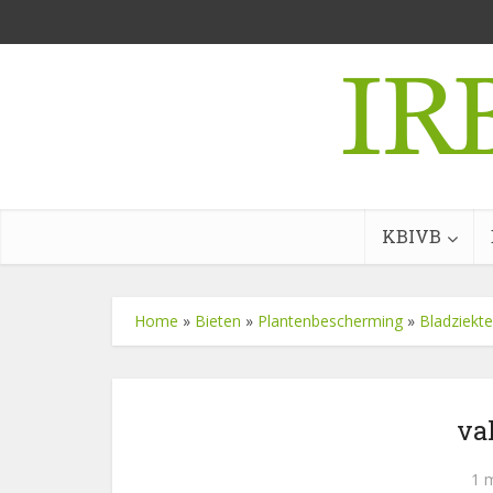
KBIVB
Home
»
Bieten
»
Plantenbescherming
»
Bladziekt
va
1 