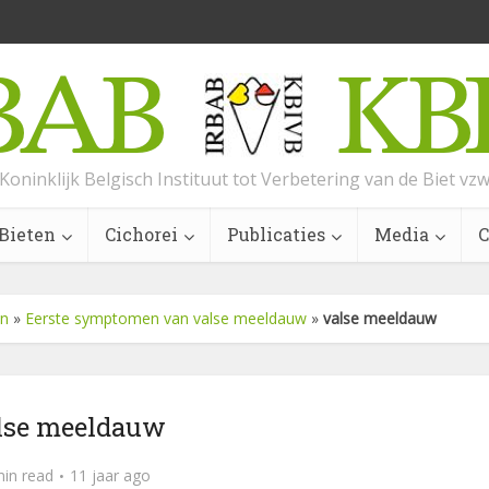
Koninklijk Belgisch Instituut tot Verbetering van de Biet vz
Bieten
Cichorei
Publicaties
Media
C
en
»
Eerste symptomen van valse meeldauw
»
valse meeldauw
lse meeldauw
min read
11 jaar ago