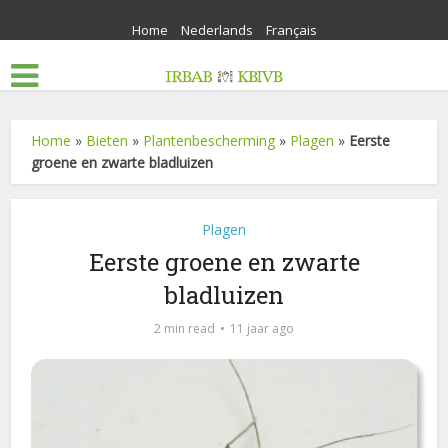
Home
Nederlands
Français
Home
»
Bieten
»
Plantenbescherming
»
Plagen
»
Eerste
groene en zwarte bladluizen
Plagen
Eerste groene en zwarte
bladluizen
2 min read
11 jaar ago