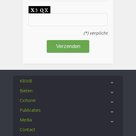
(*) verplicht
KBIVB
Bieten
Cichorei
Publicaties
Media
Contact