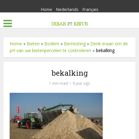
Home
Nederlands
Français
Home
»
Bieten
»
Bodem
»
Bemesting
»
Denk eraan om de
pH van uw bietenpercelen te controleren
»
bekalking
bekalking
1 min read
9 jaar ago