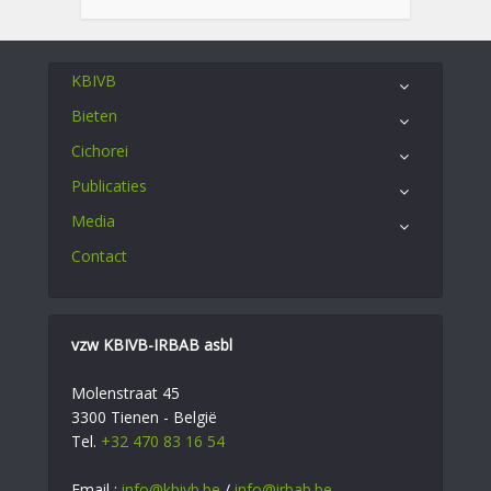
KBIVB
Bieten
Cichorei
Publicaties
Media
Contact
vzw KBIVB-IRBAB asbl
Molenstraat 45
3300 Tienen - België
Tel.
+32 470 83 16 54
Email :
info@kbivb.be
/
info@irbab.be