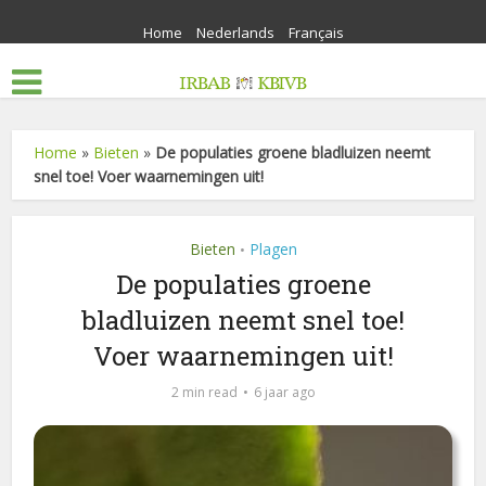
Home
Nederlands
Français
Home
»
Bieten
»
De populaties groene bladluizen neemt
snel toe! Voer waarnemingen uit!
Bieten
Plagen
•
De populaties groene
bladluizen neemt snel toe!
Voer waarnemingen uit!
2 min read
6 jaar ago