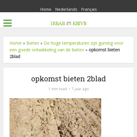
Home
Nederlands
Français
Home
»
Bieten
»
De hoge temperaturen zijn gunstig voor
een goede ontwikkeling van de bieten
»
opkomst bieten
2blad
opkomst bieten 2blad
1 min read
7 jaar ago