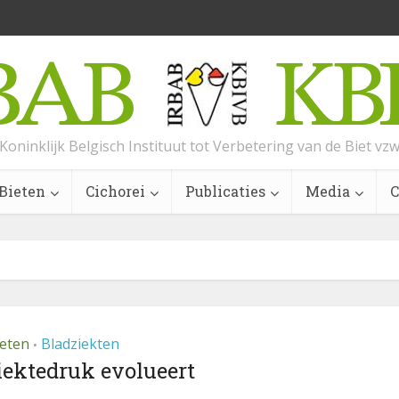
Koninklijk Belgisch Instituut tot Verbetering van de Biet vz
Bieten
Cichorei
Publicaties
Media
C
ieten
Bladziekten
•
iektedruk evolueert