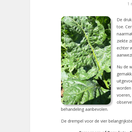
1 
De druk
toe. Ce
naarmat
ziekte 
echter 
aanwezi
Nu de w
gemakke
uitgevo
worden 
voeren, 
observe
behandeling aanbevolen.
De drempel voor de vier belangrijkste 