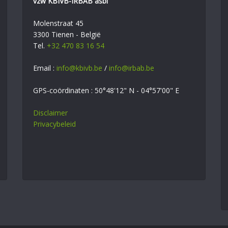
vzw KBIVB-IRBAB asbl
Molenstraat 45
3300 Tienen - België
Tel.
+32 470 83 16 54
Email :
info@kbivb.be
/
info@irbab.be
GPS-coördinaten : 50°48'12" N - 04°57'00" E
Disclaimer
Privacybeleid