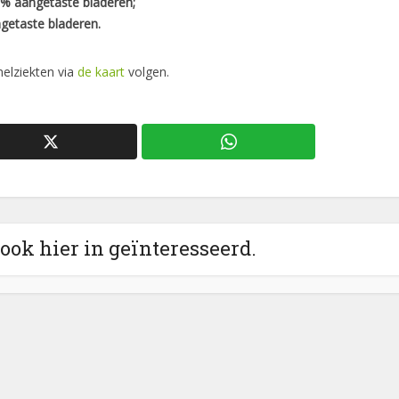
5% aangetaste bladeren;
ngetaste bladeren.
elziekten via
de kaart
volgen.
 ook hier in geïnteresseerd.