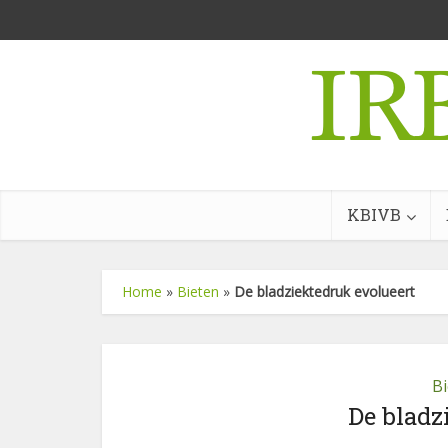
KBIVB
Home
»
Bieten
»
De bladziektedruk evolueert
B
De bladz