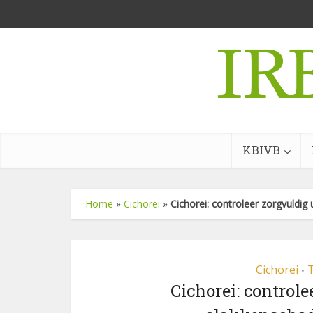
KBIVB
Home
»
Cichorei
»
Cichorei: controleer zorgvuldig
Cichorei
T
•
Cichorei: control