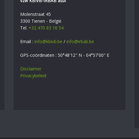
vzw KBIVB-IRBAB asbl
Molenstraat 45
3300 Tienen - België
Tel.
+32 470 83 16 54
Email :
info@kbivb.be
/
info@irbab.be
GPS-coördinaten : 50°48'12" N - 04°57'00" E
Disclaimer
Privacybeleid