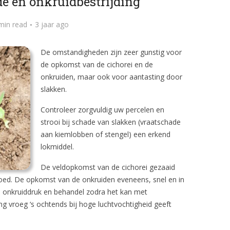
e en onkruidbestrijding
min read
3 jaar ago
De omstandigheden zijn zeer gunstig voor
de opkomst van de cichorei en de
onkruiden, maar ook voor aantasting door
slakken.
Controleer zorgvuldig uw percelen en
strooi bij schade van slakken (vraatschade
aan kiemlobben of stengel) een erkend
lokmiddel.
De veldopkomst van de cichorei gezaaid
goed. De opkomst van de onkruiden eveneens, snel en in
de onkruiddruk en behandel zodra het kan met
 vroeg ‘s ochtends bij hoge luchtvochtigheid geeft