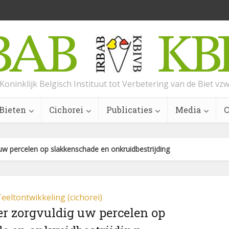
Koninklijk Belgisch Instituut tot Verbetering van de Biet vz
Bieten
Cichorei
Publicaties
Media
C
 uw percelen op slakkenschade en onkruidbestrijding
eeltontwikkeling (cichorei)
eer zorgvuldig uw percelen op