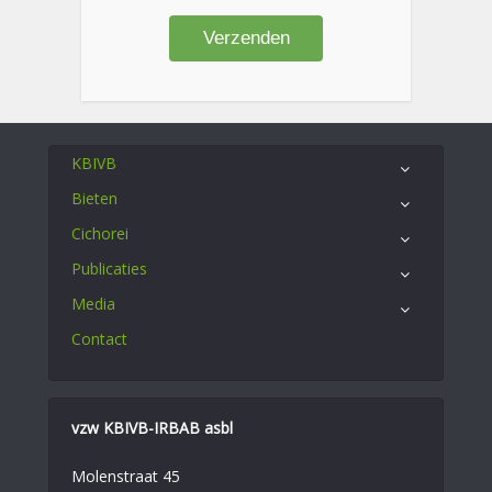
KBIVB
Bieten
Cichorei
Publicaties
Media
Contact
vzw KBIVB-IRBAB asbl
Molenstraat 45