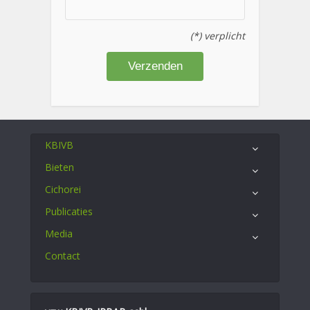
(*) verplicht
KBIVB
Bieten
Cichorei
Publicaties
Media
Contact