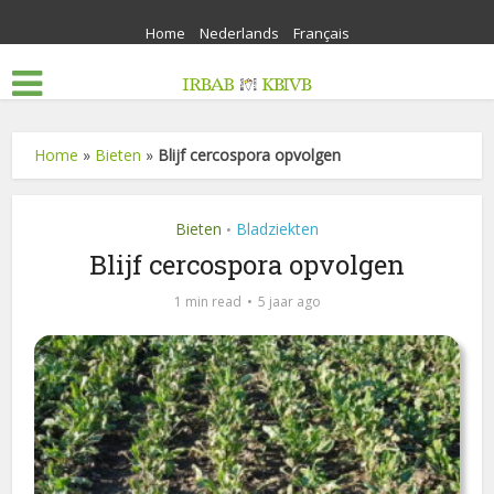
Home
Nederlands
Français
Home
»
Bieten
»
Blijf cercospora opvolgen
Bieten
Bladziekten
•
Blijf cercospora opvolgen
1 min read
5 jaar ago