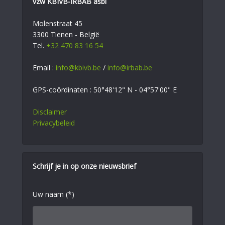
vzw KBIVB-IRBAB asbl
Molenstraat 45
3300 Tienen - België
Tel.
+32 470 83 16 54
Email :
info@kbivb.be
/
info@irbab.be
GPS-coördinaten : 50°48'12" N - 04°57'00" E
Disclaimer
Privacybeleid
Schrijf je in op onze nieuwsbrief
Uw naam (*)