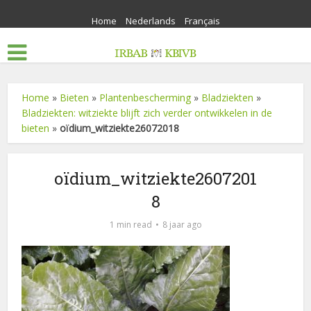
Home
Nederlands
Français
Home
»
Bieten
»
Plantenbescherming
»
Bladziekten
»
Bladziekten: witziekte blijft zich verder ontwikkelen in de
bieten
»
oïdium_witziekte26072018
oïdium_witziekte2607201
8
1 min read
8 jaar ago