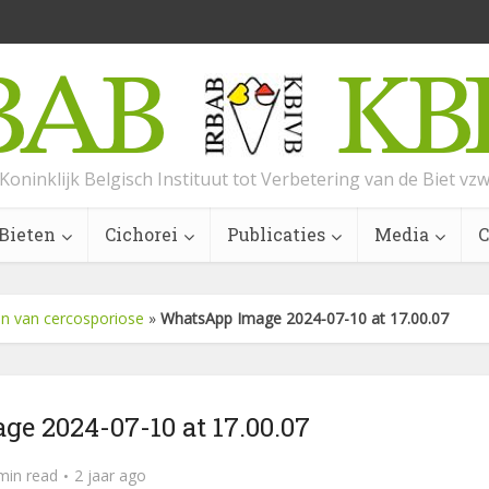
Koninklijk Belgisch Instituut tot Verbetering van de Biet vz
Bieten
Cichorei
Publicaties
Media
C
en van cercosporiose
»
WhatsApp Image 2024-07-10 at 17.00.07
e 2024-07-10 at 17.00.07
min read
2 jaar ago