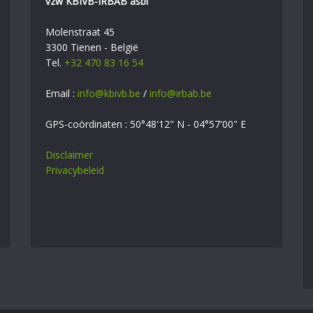
vzw KBIVB-IRBAB asbl
Molenstraat 45
3300 Tienen - België
Tel.
+32 470 83 16 54
Email :
info@kbivb.be
/
info@irbab.be
GPS-coördinaten : 50°48'12" N - 04°57'00" E
Disclaimer
Privacybeleid