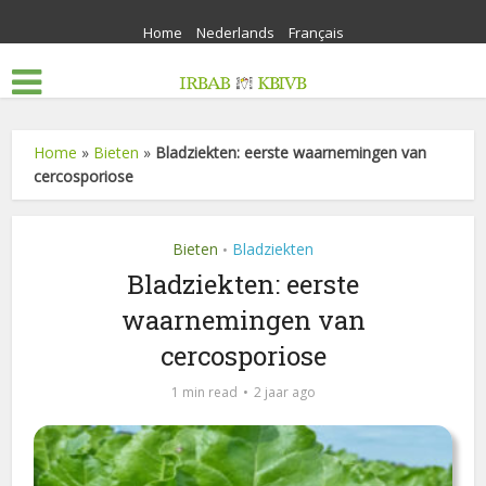
Home
Nederlands
Français
Home
»
Bieten
»
Bladziekten: eerste waarnemingen van
cercosporiose
Bieten
Bladziekten
•
Bladziekten: eerste
waarnemingen van
cercosporiose
1 min read
2 jaar ago