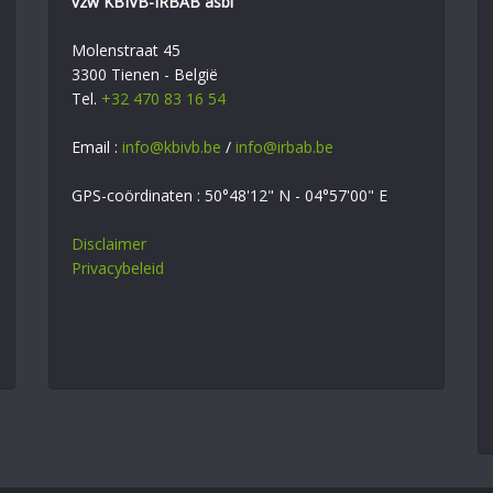
vzw KBIVB-IRBAB asbl
Molenstraat 45
3300 Tienen - België
Tel.
+32 470 83 16 54
Email :
info@kbivb.be
/
info@irbab.be
GPS-coördinaten : 50°48'12" N - 04°57'00" E
Disclaimer
Privacybeleid