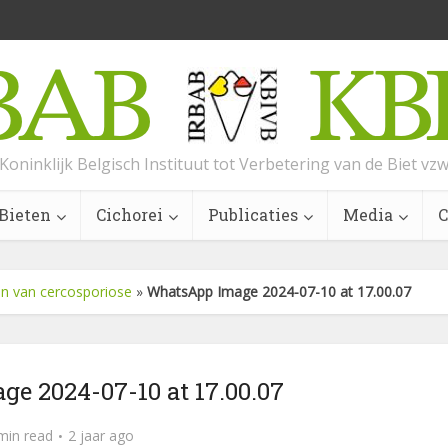
Koninklijk Belgisch Instituut tot Verbetering van de Biet vz
Bieten
Cichorei
Publicaties
Media
C
en van cercosporiose
»
WhatsApp Image 2024-07-10 at 17.00.07
e 2024-07-10 at 17.00.07
min read
2 jaar ago