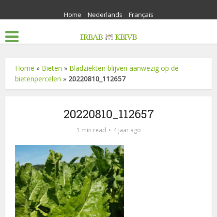
Home
Nederlands
Français
Home
»
Bieten
»
Bladziekten blijven aanwezig op de
bietenpercelen
»
20220810_112657
20220810_112657
1 min read
4 jaar ago