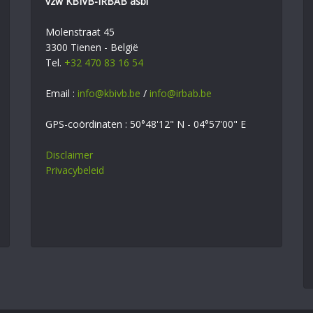
vzw KBIVB-IRBAB asbl
Molenstraat 45
3300 Tienen - België
Tel.
+32 470 83 16 54
Email :
info@kbivb.be
/
info@irbab.be
GPS-coördinaten : 50°48'12" N - 04°57'00" E
Disclaimer
Privacybeleid