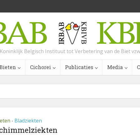
Koninklijk Belgisch Instituut tot Verbetering van de Biet vz
Bieten
Cichorei
Publicaties
Media
C
ieten
Bladziekten
•
chimmelziekten