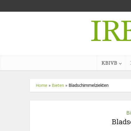
KBIVB
Home
»
Bieten
»
Bladschimmelziekten
B
Blads