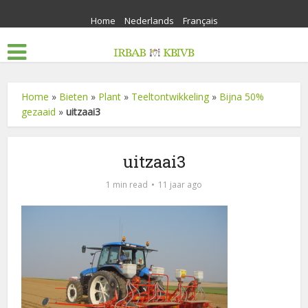
Home
Nederlands
Français
Home
»
Bieten
»
Plant
»
Teeltontwikkeling
»
Bijna 50%
gezaaid
»
uitzaai3
uitzaai3
1 min read
11 jaar ago