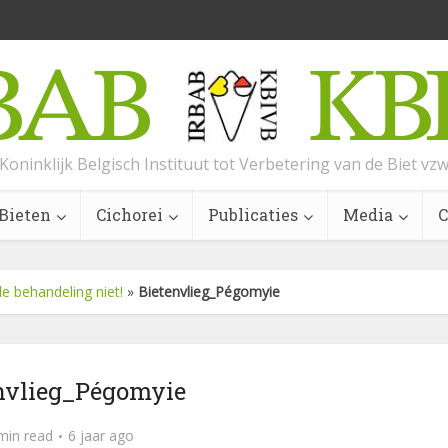
Koninklijk Belgisch Instituut tot Verbetering van de Biet vz
Bieten
Cichorei
Publicaties
Media
C
de behandeling niet!
»
Bietenvlieg_Pégomyie
nvlieg_Pégomyie
min read
6 jaar ago