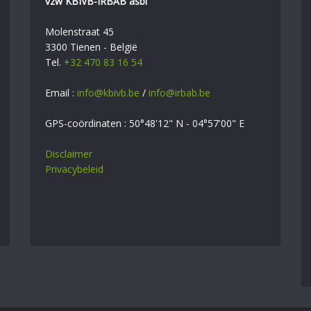
vzw KBIVB-IRBAB asbl
Molenstraat 45
3300 Tienen - België
Tel.
+32 470 83 16 54
Email :
info@kbivb.be
/
info@irbab.be
GPS-coördinaten : 50°48'12" N - 04°57'00" E
Disclaimer
Privacybeleid