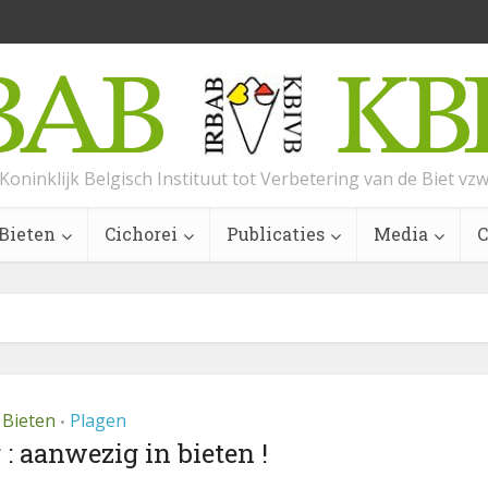
Koninklijk Belgisch Instituut tot Verbetering van de Biet vz
Bieten
Cichorei
Publicaties
Media
C
Bieten
Plagen
•
 : aanwezig in bieten !