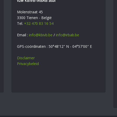
vzw KBIVB-IRBAB asbl
Molenstraat 45
3300 Tienen - België
Tel.
+32 470 83 16 54
Email :
info@kbivb.be
/
info@irbab.be
GPS-coördinaten : 50°48'12" N - 04°57'00" E
Disclaimer
Privacybeleid