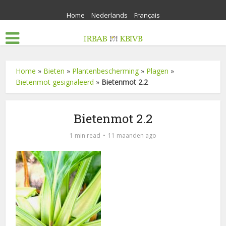
Home
Nederlands
Français
Home
»
Bieten
»
Plantenbescherming
»
Plagen
»
Bietenmot gesignaleerd
»
Bietenmot 2.2
Bietenmot 2.2
1 min read
11 maanden ago